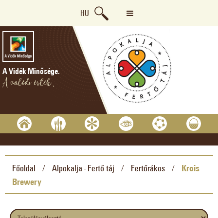
HU
A Vidék Minősége.
A valódi érték.
Főoldal
Alpokalja - Fertő táj
Fertőrákos
Krois
/
/
/
Brewery