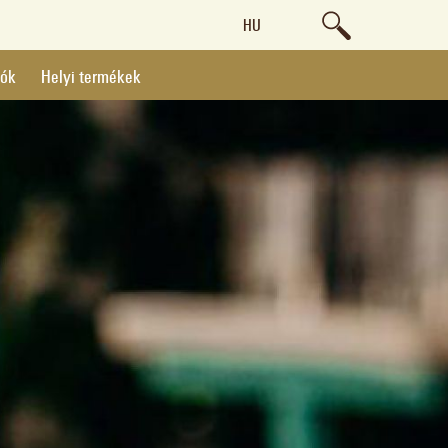
HU
lók
Helyi termékek