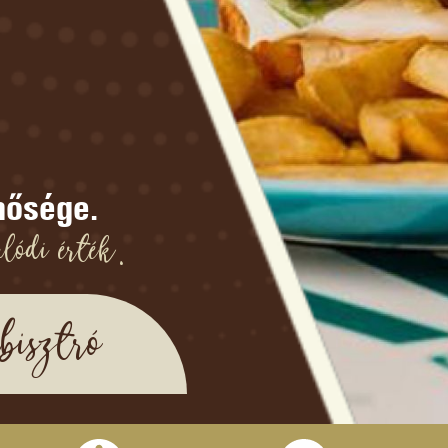
nősége.
lódi érték.
isztró