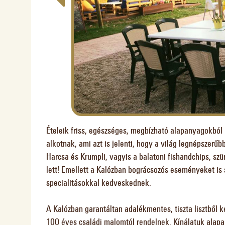
Ételeik friss, egészséges, megbízható alapanyagokból
alkotnak, ami azt is jelenti, hogy a világ legnépszerűb
Harcsa és Krumpli, vagyis a balatoni fishandchips, sz
lett! Emellett a Kalózban bográcsozós eseményeket i
specialitásokkal kedveskednek.
A Kalózban garantáltan adalékmentes, tiszta lisztből k
100 éves családi malomtól rendelnek. Kínálatuk alapany