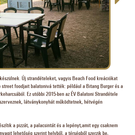
 készülnek. Új strandételeket, vagyis Beach Food kreációkat
b street foodjait balatonivá tették: például a Bitang Burger és a
ürkeharcsából. Ez utóbbi 2015-ben az ÉV Balatoni Strandétele
s szerveznek, látványkonyhát működtetnek, hétvégén
észítik a pizzát, a palacsintát és a lepényt,amit egy csaknem
agit lehetőség szerint helyből, a térségből szerzik be,