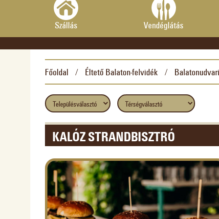
Szállás
Vendéglátás
Főoldal
Éltető Balaton-felvidék
Balatonudvar
/
/
KALÓZ STRANDBISZTRÓ