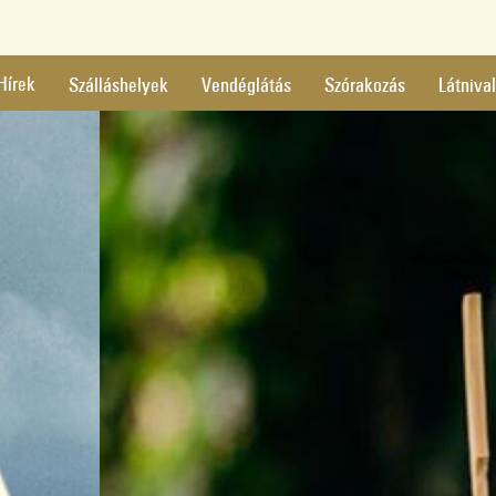
Hírek
Szálláshelyek
Vendéglátás
Szórakozás
Látniva