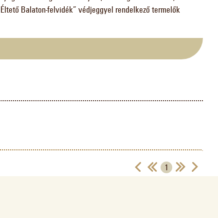
Éltető Balaton-felvidék” védjeggyel rendelkező termelők
1