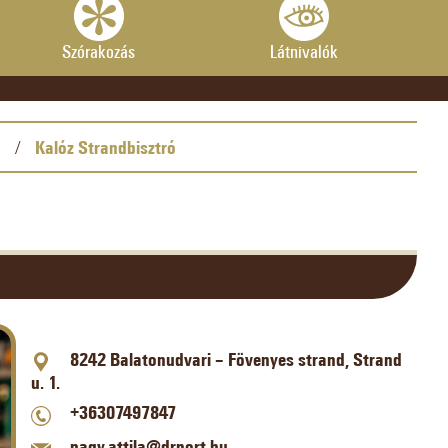
Szórakozás
Látnivalók
i
Kalóz Strandbisztró
/
8242 Balatonudvari – Fövenyes strand, Strand
u. 1.
+36307497847
nagy.attila@drport.hu