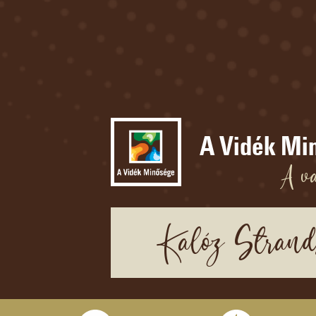
A Vidék Mi
A va
Kalóz Strandb