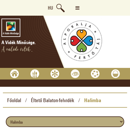
HU
A Vidék Minősége.
A valódi érték.
Főoldal
Éltető Balaton-felvidék
Halimba
/
/