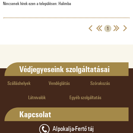
Nincsenek hírek ezen a településen: Halimba
1
Védjegyeseink szolgáltatásai
Szálláshelyek
Vendéglátás
Szórakozás
Látnivalók
Egyéb szolgáltatás
Kapcsolat
Alpokalja-Fertő táj