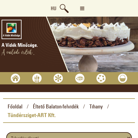
HU
A Vidék Minősége.
A valódi érték.
Főoldal
Éltető Balaton-felvidék
Tihany
/
/
/
Tündérsziget-ART Kft.