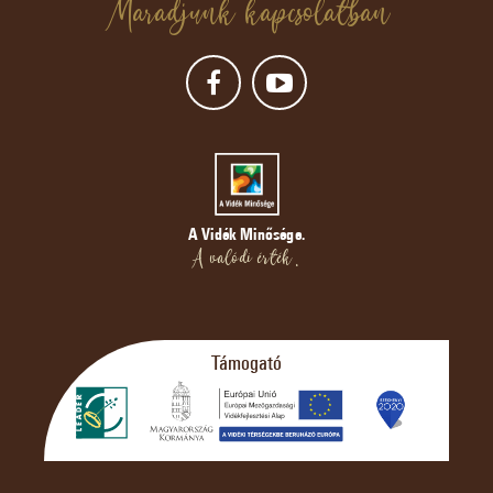
Maradjunk kapcsolatban
A Vidék Minősége.
A valódi érték.
Támogató