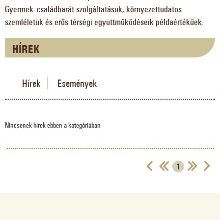
Gyermek- családbarát szolgáltatásuk, környezettudatos
szemléletük és erős térségi együttműködéseik példaértékűek.
HÍREK
Hírek
Események
Nincsenek hírek ebben a kategóriában
1