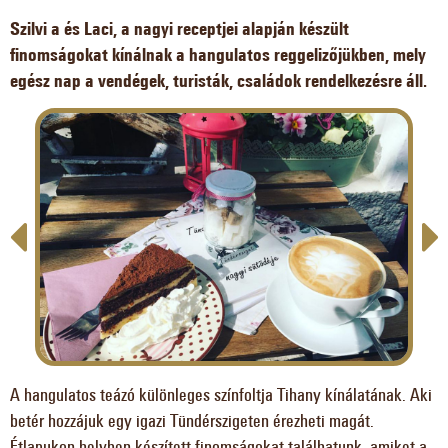
Szilvi a és Laci, a nagyi receptjei alapján készült
finomságokat kínálnak a hangulatos reggelizőjükben, mely
egész nap a vendégek, turisták, családok rendelkezésre áll.
A hangulatos teázó különleges színfoltja Tihany kínálatának. Aki
betér hozzájuk egy igazi Tündérszigeten érezheti magát.
Étlapukon helyben készített finomságokat találhatunk, amiket a