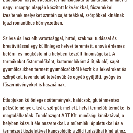
nagyi receptje alapján készített lekvárokkal, fűszerekkel
ízesítenek melyeket szintén saját teákkal, szörpökkel kínálnak
igazi romantikus környezetben.
Szilvia és Laci elhivatottsággal, hittel, szakmai tudással és
kreativitással egy különleges helyet teremtett, ahová érdemes
betérni és megkóstolni a helyben készült finomságokat. A
termékeket őstermelőként, kistermelőként állítják elő, saját
gyümölcsükben termett gyümölcsökből készítik a lekvárokat és
szörpöket, levendulaültetvényük és egyéb gyűjtött, gyógy és
fűszernövényeket is használnak.
Étlapjukon különleges sütemények, kalácsok, gluténmentes
péksütemények, teák, szörpök mellett, helyi termelők termékei is
megtalálhatóak. Tündérsziget ART Kft. minőségi kínálatával, a
helyben készült élelmiszerekkel, a műemléki épületükkel és a
természet tiszteletével kapcsolódik a zöld turisztikai kínálathoz.