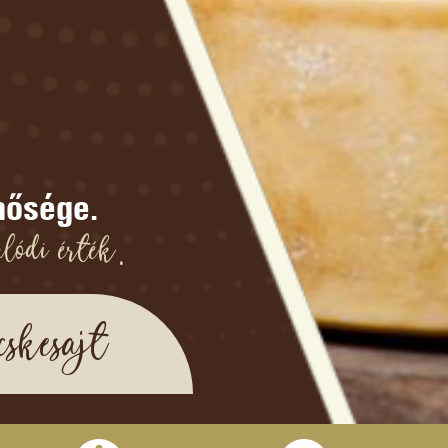
nősége.
lódi érték.
skesajt