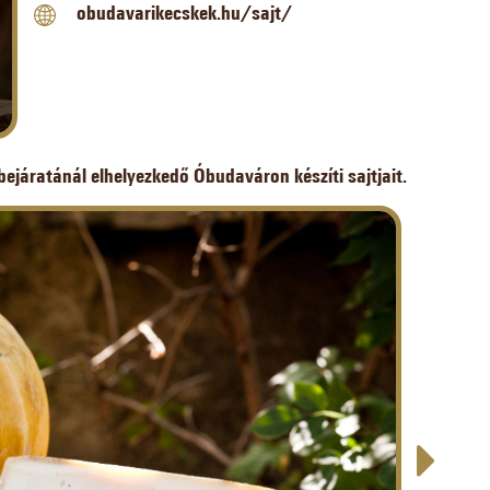
obudavarikecskek.hu/sajt/
bejáratánál elhelyezkedő Óbudaváron készíti sajtjait.