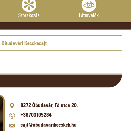
Szórakozás
Látnivalók
Óbudavári Kecskesajt
8272 Óbudavár, Fő utca 20.
+36703105284
sajt@obudavarikecskek.hu