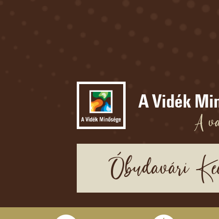
A Vidék Mi
A va
Óbudavári Kec