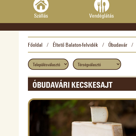
Szállás
Vendéglátás
Főoldal
Éltető Balaton-felvidék
Óbudavár
/
/
/
ÓBUDAVÁRI KECSKESAJT