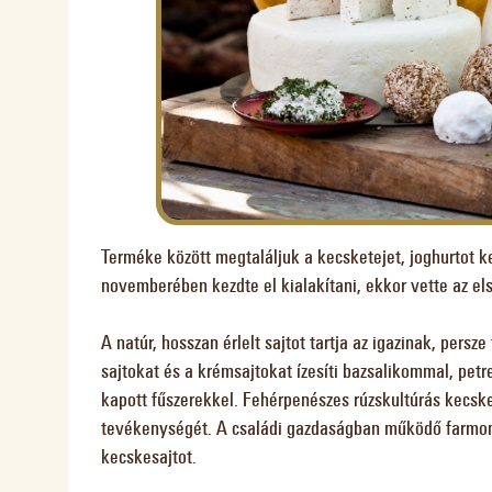
Terméke között megtaláljuk a kecsketejet, joghurtot 
novemberében kezdte el kialakítani, ekkor vette az els
A natúr, hosszan érlelt sajtot tartja az igazinak, persz
sajtokat és a krémsajtokat ízesíti bazsalikommal, pet
kapott fűszerekkel. Fehérpenészes rúzskultúrás kecskesa
tevékenységét. A családi gazdaságban működő farmon B
kecskesajtot.