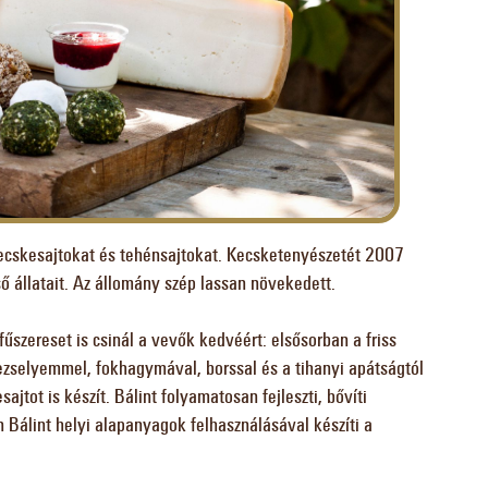
kecskesajtokat és tehénsajtokat. Kecsketenyészetét 2007
ő állatait. Az állomány szép lassan növekedett.
e fűszereset is csinál a vevők kedvéért: elsősorban a friss
rezselyemmel, fokhagymával, borssal és a tihanyi apátságtól
jtot is készít. Bálint folyamatosan fejleszti, bővíti
álint helyi alapanyagok felhasználásával készíti a