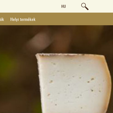
HU
lók
Helyi termékek