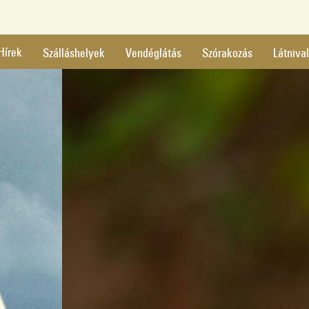
Hírek
Szálláshelyek
Vendéglátás
Szórakozás
Látniva