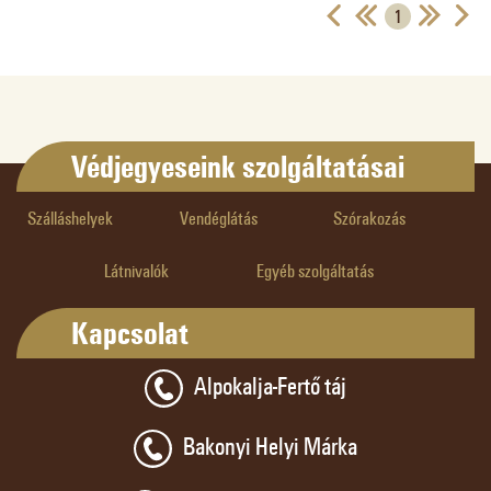
1
Védjegyeseink szolgáltatásai
Szálláshelyek
Vendéglátás
Szórakozás
Látnivalók
Egyéb szolgáltatás
Kapcsolat
Alpokalja-Fertő táj
Bakonyi Helyi Márka