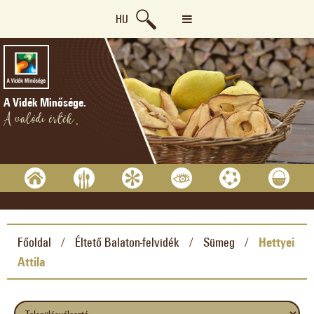
HU
A Vidék Minősége.
A valódi érték.
Főoldal
Éltető Balaton-felvidék
Sümeg
Hettyei
/
/
/
Attila